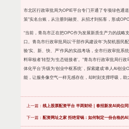
市北区行政审批局为OPIE平台专门开通了专项绿色通
策”实名台账，从注册到融资、从招才到拓客，形成OPC
“当前，青岛市正在把OPC作为发展新质生产力的战略
口。青岛市行政审批局以‘干部作风建设年’为契机股民
验‘实、新、快、严’作风的实战考场，全市行政审批系统已
料审核者’转型为‘生态链接者’。”青岛市行政审批局行
体化平台’升级为‘创业中枢系统’，探索建成‘单人AI创
能，让服务像空气一样无感存在，却时刻支撑呼吸，助力
上一篇：
线上股票配资平台 半两财经｜春招新发AI岗位同
下一篇：
配资网址之家 拒绝背锅：如何制定一份合格的A