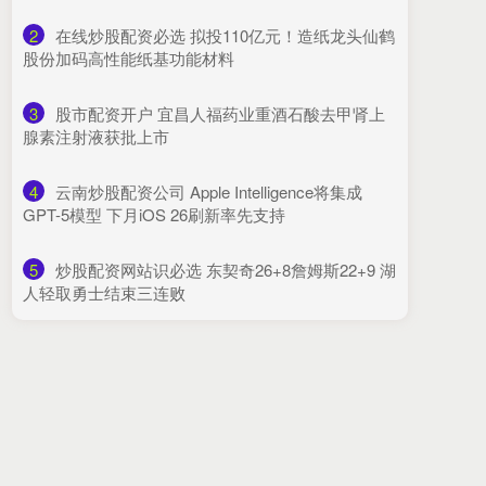
2
​在线炒股配资必选 拟投110亿元！造纸龙头仙鹤
股份加码高性能纸基功能材料
3
​股市配资开户 宜昌人福药业重酒石酸去甲肾上
腺素注射液获批上市
4
​云南炒股配资公司 Apple Intelligence将集成
GPT-5模型 下月iOS 26刷新率先支持
5
​炒股配资网站识必选 东契奇26+8詹姆斯22+9 湖
人轻取勇士结束三连败