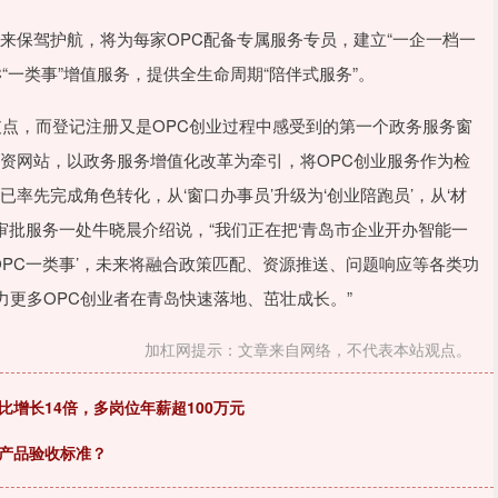
道来保驾护航，将为每家OPC配备专属服务专员，建立“一企一档一
“一类事”增值服务，提供全生命周期“陪伴式服务”。
支点，而登记注册又是OPC创业过程中感受到的第一个政务服务窗
配资网站，以政务服务增值化改革为牵引，将OPC创业服务作为检
率先完成角色转化，从‘窗口办事员’升级为‘创业陪跑员’，从‘材
政审批服务一处牛晓晨介绍说，“我们正在把‘青岛市企业开办智能一
业OPC一类事’，未来将融合政策匹配、资源推送、问题响应等各类功
更多OPC创业者在青岛快速落地、茁壮成长。”
加杠网提示：文章来自网络，不代表本站观点。
比增长14倍，多岗位年薪超100万元
I产品验收标准？